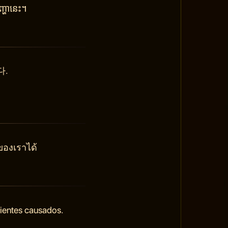
្ហានេះ។
다.
ของเราได้
nientes causados.