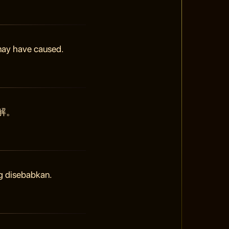
 may have caused.
解。
g disebabkan.