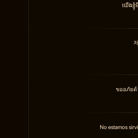
យើងខ្ញ
저
ขออภัยด้
No estamos sirvi