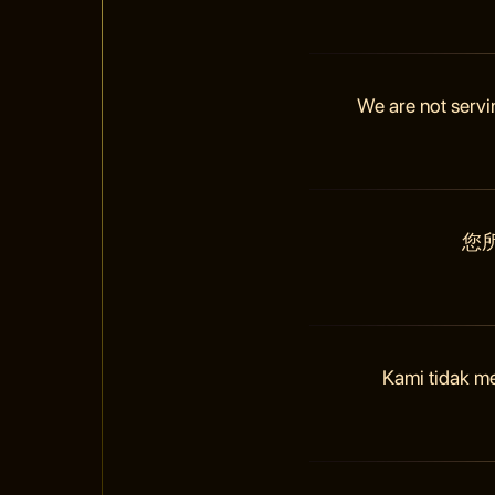
We are not servi
您
Kami tidak m