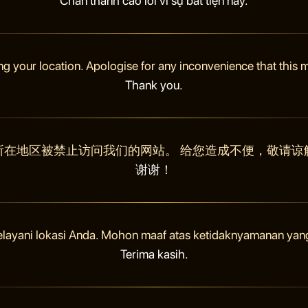
Chân thành cáo lỗi vì sự bất tiện này.
ng your location. Apologise for any inconvenience that this
Thank you.
所在地区被禁止访问我们的网站。 给您造成不便，敬请谅
谢谢！
elayani lokasi Anda. Mohon maaf atas ketidaknyamanan yan
Terima kasih.