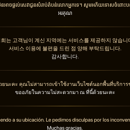
ុំមិនអាចផ្តល់សេវាជូនសំរាប់តំបន់លោកអ្នកទេ។ សូមអភ័យទោសចំពោះបញ
អរគុណ
희는 고객님이 계신 지역에는 서비스를 제공하지 않습니
서비스 이용에 불편을 드린 점 양해 부탁드립니다.
감사합니다.
วยนะคะ คุณไม่สามารถเข้าใช้งานเว็บไซต์นอกพื้นที่บริการ
ขออภัยในความไม่สะดวกมา ณ ที่นี้ด้วยนะคะ
endo a su ubicación. Le pedimos disculpas por los inconve
Muchas gracias.